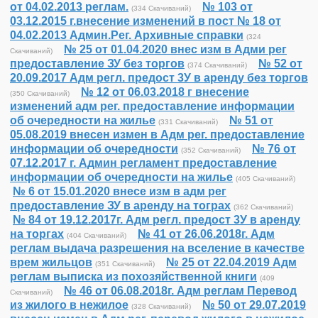
от 04.02.2013 реглам.
№ 103 от
(334 Скачиваний)
03.12.2015 г.внесение изменений в пост № 18 от
04.02.2013 Админ.Рег. Архивные справки
(324
№ 25 от 01.04.2020 внес изм в Адми рег
Скачиваний)
предоставление ЗУ без торгов
№ 52 от
(374 Скачиваний)
20.09.2017 Адм регл. предост 3У в аренду без торгов
№ 12 от 06.03.2018 г внесение
(350 Скачиваний)
изменений адм рег. предоставление информации
об очередности на жилье
№ 51 от
(331 Скачиваний)
05.08.2019 внесен измен в Адм рег. предоставление
информации об очередности
№ 76 от
(352 Скачиваний)
07.12.2017 г. Админ регламент предоставление
информации об очередности на жилье
(405 Скачиваний)
№ 6 от 15.01.2020 внесе изм в адм рег
предоставление ЗУ в аренду на тограх
(362 Скачиваний)
№ 84 от 19.12.2017г. Адм регл. предост 3У в аренду
на торгах
№ 41 от 26.06.2018г. Адм
(404 Скачиваний)
реглам выдача разрешения на вселение в качестве
врем жильцов
№ 25 от 22.04.2019 Адм
(351 Скачиваний)
реглам выписка из похозяйственной книги
(409
№ 46 от 06.08.2018г. Адм реглам Перевод
Скачиваний)
из жилого в нежилое
№ 50 от 29.07.2019
(328 Скачиваний)