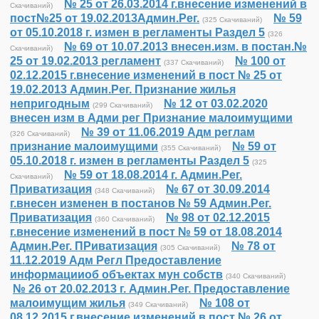
№ 25 от 26.03.2014 г.внесение изменений в
Скачиваний)
пост№25 от 19.02.2013Админ.Рег.
№ 59
(325 Скачиваний)
от 05.10.2018 г. измен в регламенты Раздел 5
(326
№ 69 от 10.07.2013 внесен.изм. в постан.№
Скачиваний)
25 от 19.02.2013 регламент
№ 100 от
(337 Скачиваний)
02.12.2015 г.внесение изменений в пост № 25 от
19.02.2013 Админ.Рег. Признание жилья
непригодным
№ 12 от 03.02.2020
(299 Скачиваний)
внесен изм в Адми рег Признание малоимущими
№ 39 от 11.06.2019 Адм реглам
(326 Скачиваний)
признание малоимущими
№ 59 от
(355 Скачиваний)
05.10.2018 г. измен в регламенты Раздел 5
(325
№ 59 от 18.08.2014 г. Админ.Рег.
Скачиваний)
Приватизация
№ 67 от 30.09.2014
(348 Скачиваний)
г.внесен изменен в постанов № 59 Админ.Рег.
Приватизация
№ 98 от 02.12.2015
(360 Скачиваний)
г.внесение изменений в пост № 59 от 18.08.2014
Админ.Рег. ПРиватизация
№ 78 от
(305 Скачиваний)
11.12.2019 Адм Регл Предоставление
информацииоб объектах мун собств
(340 Скачиваний)
№ 26 от 20.02.2013 г. Админ.Рег. Предоставление
малоимущим жилья
№ 108 от
(349 Скачиваний)
08.12.2015 г.внесение изменений в пост № 26 от