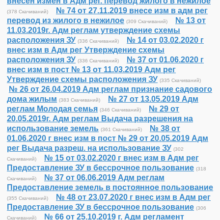
внесен измен в Адм рег. перевод жилого в нежилое
№ 74 от 27.11.2019 внесе изм в адм рег
(378 Скачиваний)
перевод из жилого в нежилое
№ 13 от
(309 Скачиваний)
11.03.2019г. Адм реглам утверждение схемы
расположения ЗУ
№ 14 от 03.02.2020 г
(336 Скачиваний)
внес изм в Адм рег Утверждение схемы
расположения ЗУ
№ 37 от 01.06.2020 г
(336 Скачиваний)
внес изм в пост № 13 от 11.03.2019 Адм рег
Утверждение схемы расположения ЗУ
(335 Скачиваний)
№ 26 от 26.04.2019 Адм реглам признание садового
дома жилым
№ 27 от 13.05.2019 Адм
(383 Скачиваний)
реглам Молодая семья
№ 29 от
(346 Скачиваний)
20.05.2019г. Адм реглам Выдача разрешения на
использование земель
№ 38 от
(361 Скачиваний)
01.06.2020 г внес изм в пост № 29 от 20.05.2019 Адм
рег Выдача разреш. на использование ЗУ
(302
№ 15 от 03.02.2020 г внес изм в Адм рег
Скачиваний)
Предоставление ЗУ в бессрочное пользование
(318
№ 37 от 06.06.2019 Адм реглам
Скачиваний)
Предоставление земель в постоянное пользование
№ 48 от 23.07.2020 г внес изм в Адм рег
(355 Скачиваний)
Предоставление ЗУ в бессрочное пользование
(306
№ 66 от 25.10.2019 г. Адм регламент
Скачиваний)