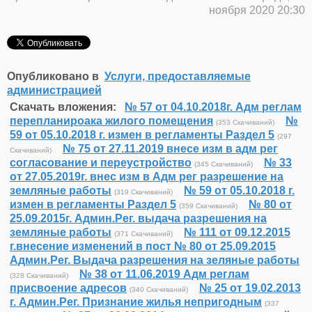
ноября 2020 20:30
Опубликовано в
Услуги, предоставляемые
администрацией
Скачать вложения:
№ 57 от 04.10.2018г. Адм реглам
перепланироака жилого помещения
№
(353 Скачиваний)
59 от 05.10.2018 г. измен в регламенты Раздел 5
(297
№ 75 от 27.11.2019 внесе изм в адм рег
Скачиваний)
согласование и переустройство
№ 33
(345 Скачиваний)
от 27.05.2019г. внес изм в Адм рег разрешение на
земляные работы
№ 59 от 05.10.2018 г.
(319 Скачиваний)
измен в регламенты Раздел 5
№ 80 от
(359 Скачиваний)
25.09.2015г. Админ.Рег. выдача разрешения на
земляные работы
№ 111 от 09.12.2015
(371 Скачиваний)
г.внесение изменений в пост № 80 от 25.09.2015
Админ.Рег. Выдача разрешения на зеляные работы
№ 38 от 11.06.2019 Адм реглам
(328 Скачиваний)
присвоение адресов
№ 25 от 19.02.2013
(340 Скачиваний)
г. Админ.Рег. Признание жилья непригодным
(337