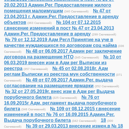
20.02.2013 Админ.Рег. Предоставление жилого
помещения малоимущим
№ 47 от
(340 Скачиваний)
23.04.2013 г. Админ.Рег. Предоставление в аренду
объектов
№ 104 от 07.12.2015
(363 Скачиваний)
г.внесение изменений в пост № 47 от 23.04.2013
Админ.Рег. Предоставление в аренду
(299 Скачиваний)
№ 79 от 12.12.2019 Адм Регл Принятие на уче в
качестве нуждающихся по договорам соц найма
(336
№ 48 от 06.09.2017 Админ рег заключение
Скачиваний)
договора на размещение НТО
№ 10 от
(345 Скачиваний)
06.03.2019 внесен изм в Адм рег Выписки из
реестра
№ 45 от 02.08.2018г. Адм
(357 Скачиваний)
реглам Выписки из реестра мун собственности
(371
№ 49 от 07.09.2017 Админ.Рег. выдача
Скачиваний)
согласование на размещение ярмарки
(352 Скачиваний)
№ 32 от 27.05.2019г. внес изм в Адм рег Выдача
порубочного билета
№ 76 от
(325 Скачиваний)
16.09.2015г Адм. регламент выдача порубочного
билета
№ 109 от 08.12.2015 г.внесение
(346 Скачиваний)
изменений в пост № 76 от 16.09.2015 Админ.Рег.
Выдача порубочного билета
18
(342 Скачиваний)
(300
№ 39 от 29.03.2013 внесение измен.в № 18
Скачиваний)