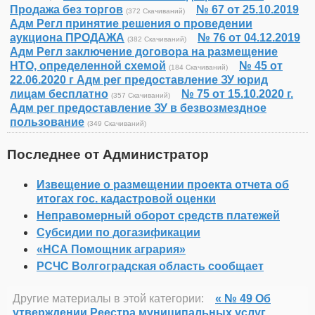
Продажа без торгов
№ 67 от 25.10.2019
(372 Скачиваний)
Адм Регл принятие решения о проведении
аукциона ПРОДАЖА
№ 76 от 04.12.2019
(382 Скачиваний)
Адм Регл заключение договора на размещение
НТО, определенной схемой
№ 45 от
(184 Скачиваний)
22.06.2020 г Адм рег предоставление ЗУ юрид
лицам бесплатно
№ 75 от 15.10.2020 г.
(357 Скачиваний)
Адм рег предоставление ЗУ в безвозмездное
пользование
(349 Скачиваний)
Последнее от Администратор
Извещение о размещении проекта отчета об
итогах гос. кадастровой оценки
Неправомерный оборот средств платежей
Субсидии по догазификации
«НСА Помощник агрария»
РСЧС Волгоградская область сообщает
Другие материалы в этой категории:
« № 49 Об
утверждении Реестра муниципальных услуг