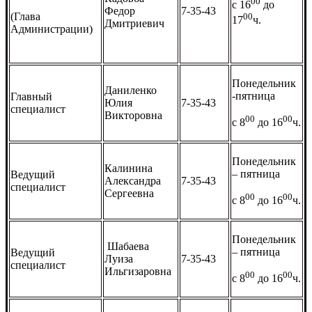
00
с 16
до
Федор
7-35-43
(Глава
00
17
ч.
Дмитриевич
Администрации)
Понедельник
Даниленко
-пятница
Главный
Юлия
7-35-43
специалист
Викторовна
00
00
с 8
до 16
ч.
Понедельник
Калинина
– пятница
Ведущий
Александра
7-35-43
специалист
Сергеевна
00
00
с 8
до 16
ч.
Понедельник
Шабаева
– пятница
Ведущий
Луиза
7-35-43
специалист
Ильгизаровна
00
00
с 8
до 16
ч.