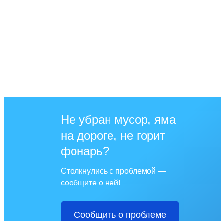
Не убран мусор, яма
на дороге, не горит
фонарь?
Столкнулись с проблемой —
сообщите о ней!
Сообщить о проблеме