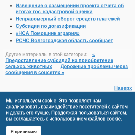
Извещение о размещении проекта отчета об
итогах гос. кадастровой оценки
Неправомерный оборот средств платежей
Субсидии по догазификации
«НСА Помощник агрария»
РСЧС Волгоградская область сообщает
Другие материалы в этой категории:
«
Предоставление субсидий на приобретение
сельхоз. животных
Дорожные проблемы через
сообщения в соцсетях »
Наверх
Мы используем cookie. Это позволяет нам
анализировать взаимодействие посетителей с сайтом
© 2026 rachinka
и делать его лучше. Продолжая пользоваться сайтом,
Joomla!
is Free Software released under the GNU General Public
вы соглашаетесь с использованием файлов cookie.
License.
Mobile version by
Mobile Joomla!
Я принимаю