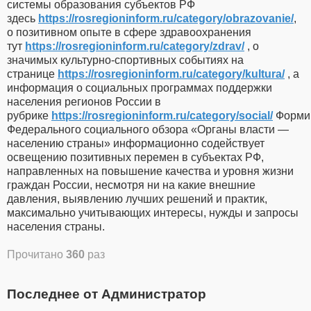
системы образования субъектов РФ
здесь
https://rosregioninform.ru/category/obrazovanie/
,
о позитивном опыте в сфере здравоохранения
тут
https://rosregioninform.ru/category/zdrav/
, о
значимых культурно-спортивных событиях на
странице
https://rosregioninform.ru/category/kultura/
, а
информация о социальных программах поддержки
населения регионов России в
рубрике
https://rosregioninform.ru/category/social/
Форми
Федерального социального обзора «Органы власти —
населению страны» информационно содействует
освещению позитивных перемен в субъектах РФ,
направленных на повышение качества и уровня жизни
граждан России, несмотря ни на какие внешние
давления, выявлению лучших решений и практик,
максимально учитывающих интересы, нужды и запросы
населения страны.
Прочитано
360
раз
Последнее от Администратор