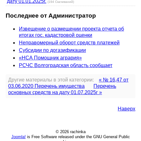
дату 01.01.2025г.
(194 Скачиваний)
Последнее от Администратор
Извещение о размещении проекта отчета об
итогах гос. кадастровой оценки
Неправомерный оборот средств платежей
Субсидии по догазификации
«НСА Помощник агрария»
РСЧС Волгоградская область сообщает
Другие материалы в этой категории:
« № 16,47 от
03.06.2020 Перечень имущества
Перечень
основных средств на дату 01.07.2025г »
Наверх
© 2026 rachinka
Joomla!
is Free Software released under the GNU General Public